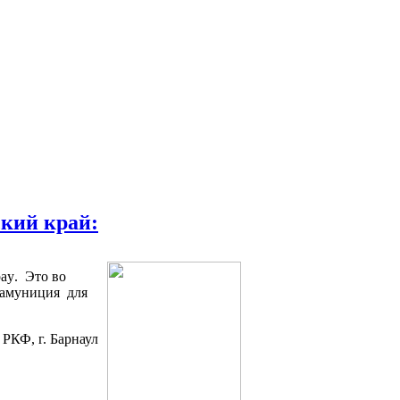
ский край:
ay
. Это во
 амуниция для
 РКФ, г. Барнаул