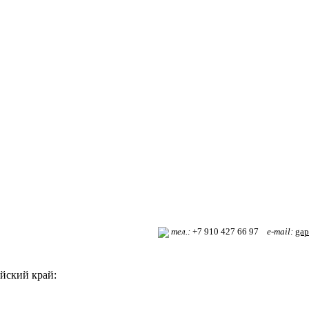
т
ел.:
+7 910 427 66 97
e-mail:
gap
йский край: