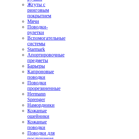
Жгуты с
ринговым
покрытием
Мячи
Поводки-
рулетки
Вспомогательные
системы
Starmark
Апортировочные
предметы
Барьеры
Капроновые
поводки
Поводки
прорезиненные
Hermann
Sprenger
Намордники
Кожаные
ошейники
Кожаные
поводки
Поводки для
послушания