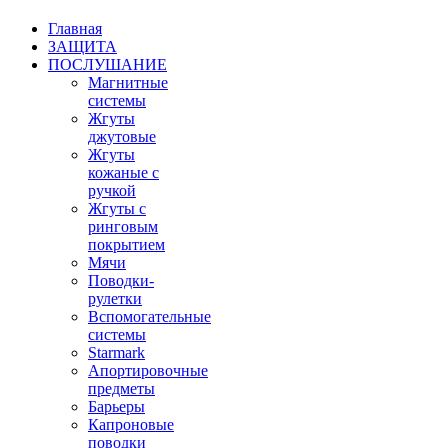
Главная
ЗАЩИТА
ПОСЛУШАНИЕ
Магнитные
системы
Жгуты
джутовые
Жгуты
кожаные с
ручкой
Жгуты с
ринговым
покрытием
Мячи
Поводки-
рулетки
Вспомогательные
системы
Starmark
Апортировочные
предметы
Барьеры
Капроновые
поводки