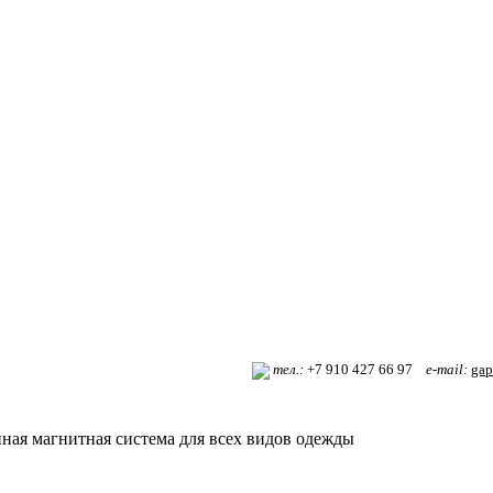
т
ел.:
+7 910 427 66 97
e-mail:
gap
ная магнитная система для всех видов одежды