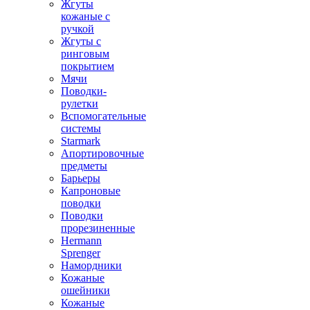
Жгуты
кожаные с
ручкой
Жгуты с
ринговым
покрытием
Мячи
Поводки-
рулетки
Вспомогательные
системы
Starmark
Апортировочные
предметы
Барьеры
Капроновые
поводки
Поводки
прорезиненные
Hermann
Sprenger
Намордники
Кожаные
ошейники
Кожаные