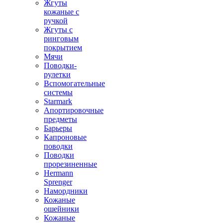
Жгуты
кожаные с
ручкой
Жгуты с
ринговым
покрытием
Мячи
Поводки-
рулетки
Вспомогательные
системы
Starmark
Апортировочные
предметы
Барьеры
Капроновые
поводки
Поводки
прорезиненные
Hermann
Sprenger
Намордники
Кожаные
ошейники
Кожаные