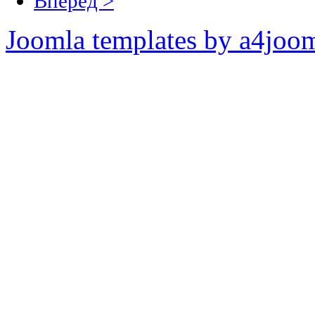
Вперёд >
Joomla templates by a4joo