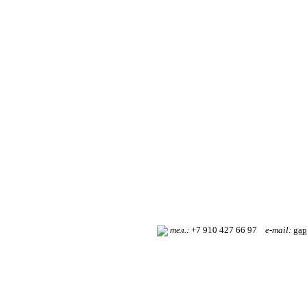
т
ел.:
+7 910 427 66 97
e-mail:
gap