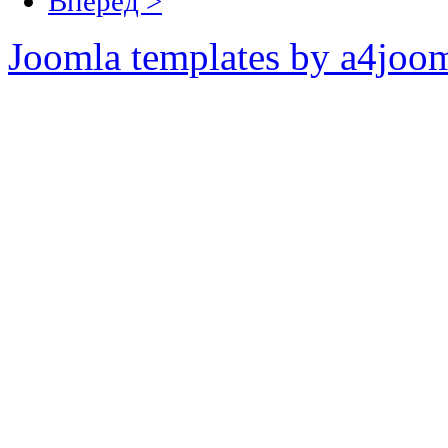
Вперёд >
Joomla templates by a4joo