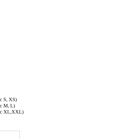
: S, XS)
: M, L)
ы: XL,XXL)