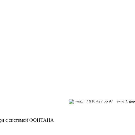
т
ел.:
+7 910 427 66 97
e-mail:
gap
фи с системой ФОНТАНА