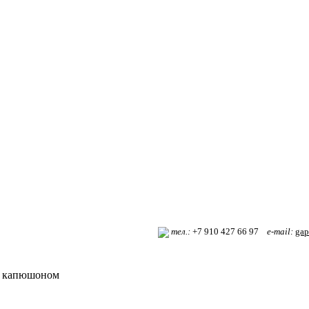
т
ел.:
+7 910 427 66 97
e-mail:
gap
с капюшоном