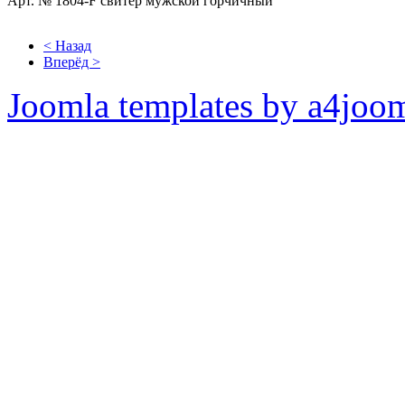
Арт. № 1804-F свитер мужской горчичный
< Назад
Вперёд >
Joomla templates by a4joo