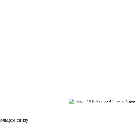
т
ел.:
+7 910 427 66 97
e-mail:
gap
кольцом снизу