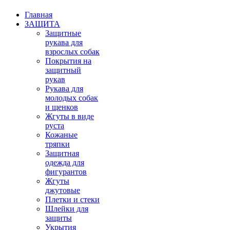
Главная
ЗАЩИТА
Защитные
рукава для
взрослых собак
Покрытия на
защитный
рукав
Рукава для
молодых собак
и щенков
Жгуты в виде
руста
Кожаные
тряпки
Защитная
одежда для
фигурантов
Жгуты
джутовые
Плетки и стеки
Шлейки для
защиты
Укрытия