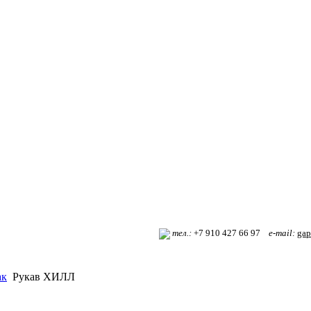
т
ел.:
+7 910 427 66 97
e-mail:
gap
ак
Рукав ХИЛЛ