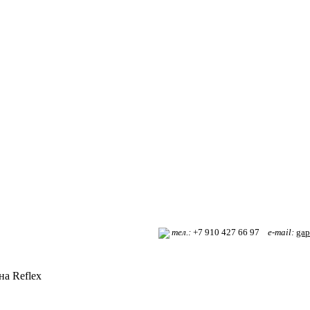
т
ел.:
+7 910 427 66 97
e-mail:
gap
а Reflex