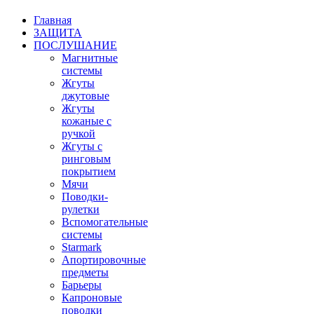
Главная
ЗАЩИТА
ПОСЛУШАНИЕ
Магнитные
системы
Жгуты
джутовые
Жгуты
кожаные с
ручкой
Жгуты с
ринговым
покрытием
Мячи
Поводки-
рулетки
Вспомогательные
системы
Starmark
Апортировочные
предметы
Барьеры
Капроновые
поводки