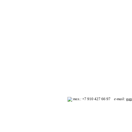
т
ел.:
+7 910 427 66 97
e-mail:
gap