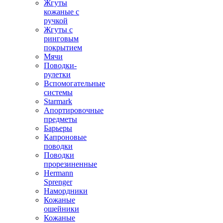
Жгуты
кожаные с
ручкой
Жгуты с
ринговым
покрытием
Мячи
Поводки-
рулетки
Вспомогательные
системы
Starmark
Апортировочные
предметы
Барьеры
Капроновые
поводки
Поводки
прорезиненные
Hermann
Sprenger
Намордники
Кожаные
ошейники
Кожаные