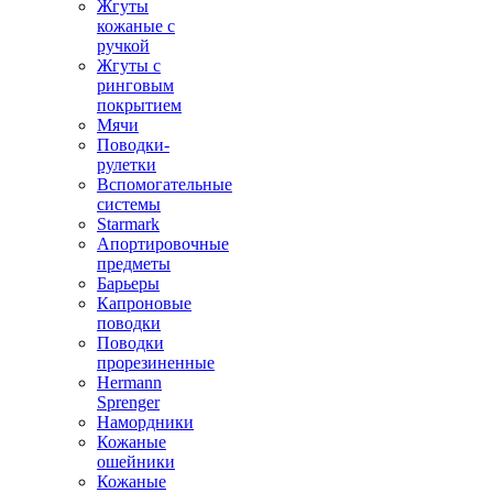
Жгуты
кожаные с
ручкой
Жгуты с
ринговым
покрытием
Мячи
Поводки-
рулетки
Вспомогательные
системы
Starmark
Апортировочные
предметы
Барьеры
Капроновые
поводки
Поводки
прорезиненные
Hermann
Sprenger
Намордники
Кожаные
ошейники
Кожаные