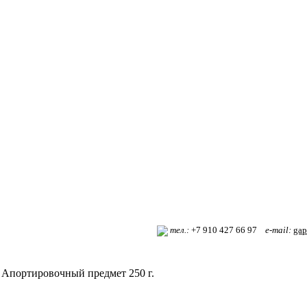
т
ел.:
+7 910 427 66 97
e-mail:
gap
Апортировочный предмет 250 г.