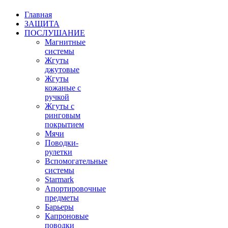
Главная
ЗАЩИТА
ПОСЛУШАНИЕ
Магнитные
системы
Жгуты
джутовые
Жгуты
кожаные с
ручкой
Жгуты с
ринговым
покрытием
Мячи
Поводки-
рулетки
Вспомогательные
системы
Starmark
Апортировочные
предметы
Барьеры
Капроновые
поводки