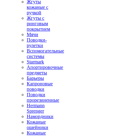
Жгуты
кожаные с
ручкой
Жгуты с
ринговым
покрытием
Мячи
Поводки-
рулетки
Вспомогательные
системы
Starmark
Апортировочные
предметы
Барьеры
Капроновые
поводки
Поводки
прорезиненные
Hermann
Sprenger
Намордники
Кожаные
ошейники
Кожаные