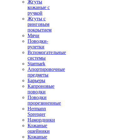
Жгуты
кожаные с
ручкой
Жгуты с
ринговым
покрытием
Мячи
Поводки-
рулетки
Вспомогательные
системы
Starmark
Апортировочные
предметы
Барьеры
Капроновые
поводки
Поводки
прорезиненные
Hermann
Sprenger
Намордники
Кожаные
ошейники
Кожаные